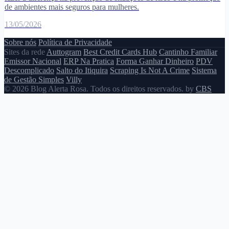
de ambientes mais seguros para mulheres.
13/05/2026
Sobre nós
Política de Privacidade
Sites da rede
Auttogram
Best Credit Cards Hub
Cantinho Familiar
Emissor Nacional
ERP Na Pratica
Forma Ganhar Dinheiro
PDV
Descomplicado
Salto do Itiquira
Scraping Is Not A Crime
Sistema
de Gestão Simples
Villy
© 2026 Blog Alerta Rosa. Todos os direitos reservados. by
CBS